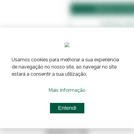
Adicionar ao Orç
Confirmar Sto
Usamos cookies para melhorar a sua experiência
de navegação no nosso site, ao navegar no site
estará a consentir a sua utilização.
Mais Informação
Entendi
Referência:
7007823
AGLO. MELAMINA LINHO...
NEWSLETTER