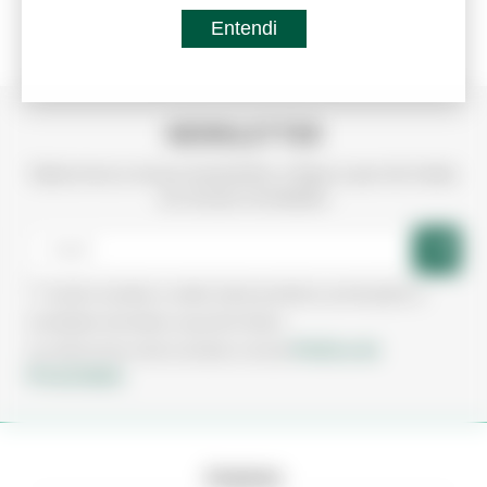
Entendi
Referência:
7003018G
CONTRAPLACADO CHOUPO...
NEWSLETTER
Subscreva a nossa newsletter e fique a par de todas
as nossas novidades
Aceito receber e-mails sobre produtos, promoções e
novidades da Irmãos Leça de Freitas.
Política de
Ao subscrever está a aceitar a nossa
Privacidade.
Empresa