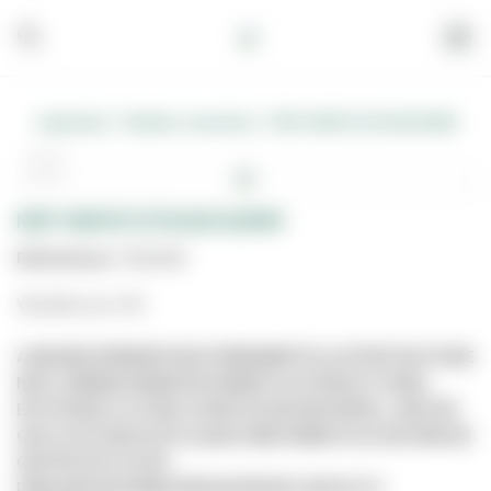
/
/
Carpintaria
Madeira, Acessórios
MDF HIDROF.275X183X16MM
MDF HIDROF.275X183X16MM
Referência:
7012008
Vendido por UN
A IMAGEM APRESENTADA É MERAMENTE ILUSTRATIVA E PODE
NÃO CORRESPONDER EXATAMENTE AO PRODUTO REAL.
ESTE PRODUTO PODE JÁ NÃO ESTAR DISPONÍVEL, UMA VEZ
QUE O SITE NÃO ESTÁ LIGADO DIRETAMENTE AO SISTEMA DE
GESTÃO DE STOCKS.
PARA MAIS INFORMAÇÕES ENTRE EM CONTACTO