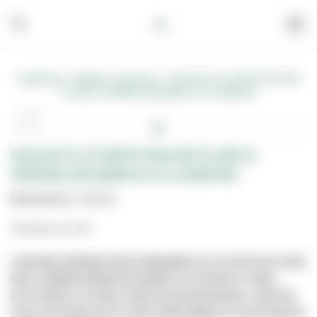
/
/
Carpintaria
Madeira, Acessórios
SOALHO FLUTUANTE FAIA VAP.
EL.KID 3L ORANGE 220X188X11 (CX.3.3088 M2)
SOALHO FLUTUANTE FAIA VAP. EL.KID 3L
ORANGE 220X188X11 (CX.3.3088 M2)
Referência:
7018021
Vendido por M2
A IMAGEM APRESENTADA É MERAMENTE ILUSTRATIVA E PODE
NÃO CORRESPONDER EXATAMENTE AO PRODUTO REAL.
ESTE PRODUTO PODE JÁ NÃO ESTAR DISPONÍVEL, UMA VEZ
QUE O SITE NÃO ESTÁ LIGADO DIRETAMENTE AO SISTEMA DE