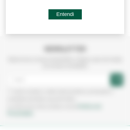
Entendi
Referência:
7011103
MDF FAIA VAPORIZADA ...
NEWSLETTER
Subscreva a nossa newsletter e fique a par de todas
as nossas novidades
Aceito receber e-mails sobre produtos, promoções e
novidades da Irmãos Leça de Freitas.
Política de
Ao subscrever está a aceitar a nossa
Privacidade.