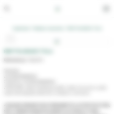
/
/
Carpintaria
Madeira, Acessórios
MDF FOLHEADO TOLA
MDF FOLHEADO TOLA
Referência:
7010070
Medidas:
244X183X8MM(Ref:
7010070), 275X183X8MM(Ref:
7010070B), estas medidas podem variar um pouco, para
mais informações entre em contacto connosco.
A IMAGEM APRESENTADA É MERAMENTE ILUSTRATIVA E PODE
NÃO CORRESPONDER EXATAMENTE AO PRODUTO REAL.