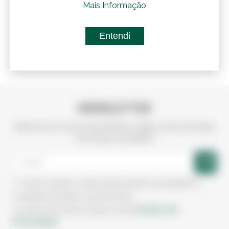
Mais Informação
Entendi
Referência:
7003135
CONTRAPLACADO CARVAL...
NEWSLETTER
Subscreva a nossa newsletter e fique a par de todas
as nossas novidades
Aceito receber e-mails sobre produtos, promoções e
novidades da Irmãos Leça de Freitas.
Política de
Ao subscrever está a aceitar a nossa
Privacidade.