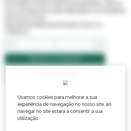
ESTE PRODUTO PODE JÁ NÃO ESTAR DISPONÍVEL, UMA VEZ
QUE O SITE NÃO ESTÁ LIGADO DIRETAMENTE AO SISTEMA DE
GESTÃO DE STOCKS.
PARA MAIS INFORMAÇÕES ENTRE EM CONTACTO
CONNOSCO.
−
+
Adicionar ao Orçamento
Confirmar Stock
Usamos cookies para melhorar a sua
experiência de navegação no nosso site, ao
navegar no site estará a consentir a sua
utilização.