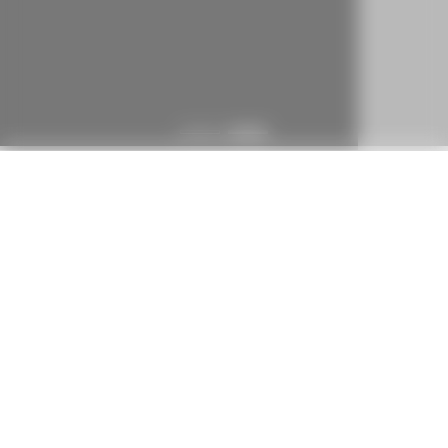
Contactos
Telefone:
+351 291 972 259
Telemóvel:
+351 966 929 093
Email:
lv@ilf.pt
Morada:
Estrada do Serrado da Cruz Loja M, Nº2 ,