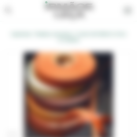
/
/
Carpintaria
Madeira, Acessórios
Cotel CASTANHO S/COLA
(C/FLEECE)