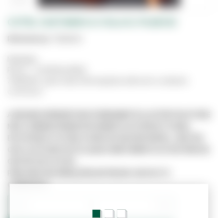
COTEL CASTANHO S/COLA (C/FLEECE)
Referência:
7015040
Medidas:
ROLO - 0.4X40mm(Ref:
7015040), para mais informações entre em contacto
connosco.
A IMAGEM APRESENTADA É MERAMENTE ILUSTRATIVA E PODE
NÃO CORRESPONDER EXATAMENTE AO PRODUTO REAL.
ESTE PRODUTO PODE JÁ NÃO ESTAR DISPONÍVEL, UMA VEZ
QUE O SITE NÃO ESTÁ LIGADO DIRETAMENTE AO SISTEMA DE
GESTÃO DE STOCKS.
PARA MAIS INFORMAÇÕES ENTRE EM CONTACTO
CONNOSCO.
−
+