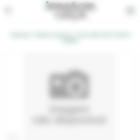
/
/
Carpintaria
Madeira, Acessórios
VIGA LAMEL H20/8 4.20MTS
"PFEIFER"