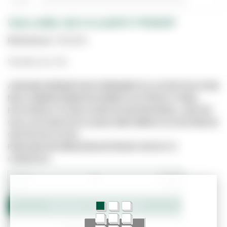
VIGA LAMEL H20/8 4.20MTS "PFEIFER"
Referência:
7003205
Vendido por UN
A IMAGEM APRESENTADA É MERAMENTE ILUSTRATIVA E PODE
NÃO CORRESPONDER EXATAMENTE AO PRODUTO REAL.
ESTE PRODUTO PODE JÁ NÃO ESTAR DISPONÍVEL, UMA VEZ
QUE O SITE NÃO ESTÁ LIGADO DIRETAMENTE AO SISTEMA DE
GESTÃO DE STOCKS.
PARA MAIS INFORMAÇÕES ENTRE EM CONTACTO
CONNOSCO.
−
+
Adicionar ao Orçamento