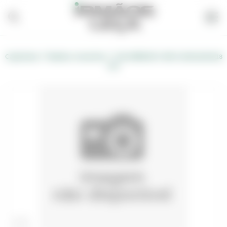
/
/
Carpintaria
Madeira, Acessórios
AGLOMERADO OSB 3 2500x1250x18
mm