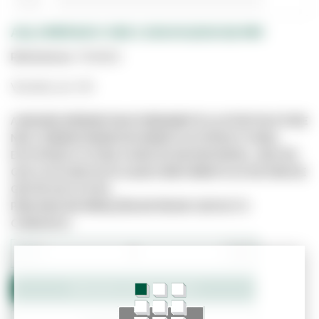
AGLOMERADO OSB 3 2500X1250X18 MM
Referência:
7005925
Vendido por UN
A IMAGEM APRESENTADA É MERAMENTE ILUSTRATIVA E PODE
NÃO CORRESPONDER EXATAMENTE AO PRODUTO REAL.
ESTE PRODUTO PODE JÁ NÃO ESTAR DISPONÍVEL, UMA VEZ
QUE O SITE NÃO ESTÁ LIGADO DIRETAMENTE AO SISTEMA DE
GESTÃO DE STOCKS.
PARA MAIS INFORMAÇÕES ENTRE EM CONTACTO
CONNOSCO.
−
+
Adicionar ao Orçamento