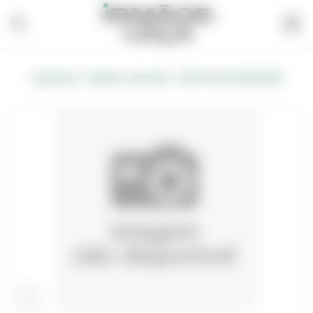
/
/
Carpintaria
Madeira, Acessórios
MDF CRU 244X183X5MM