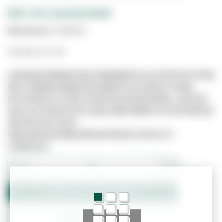
MDF CRU 244X183X5MM
Referência:
7008005
Vendido por UN
A IMAGEM APRESENTADA É MERAMENTE ILUSTRATIVA E PODE
NÃO CORRESPONDER EXATAMENTE AO PRODUTO REAL.
ESTE PRODUTO PODE JÁ NÃO ESTAR DISPONÍVEL, UMA VEZ
QUE O SITE NÃO ESTÁ LIGADO DIRETAMENTE AO SISTEMA DE
GESTÃO DE STOCKS.
PARA MAIS INFORMAÇÕES ENTRE EM CONTACTO
CONNOSCO.
−
+
Adicionar ao Orçamento
Confirmar Stock