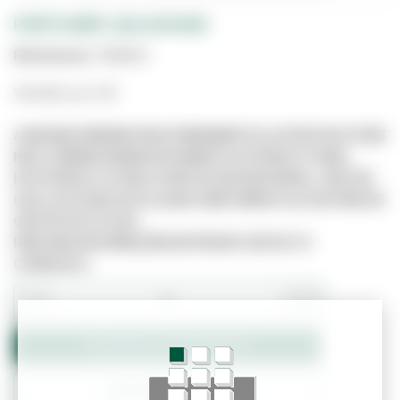
PORTA MDF LISA 200X85
Referência:
7188520
Vendido por UN
A IMAGEM APRESENTADA É MERAMENTE ILUSTRATIVA E PODE
NÃO CORRESPONDER EXATAMENTE AO PRODUTO REAL.
ESTE PRODUTO PODE JÁ NÃO ESTAR DISPONÍVEL, UMA VEZ
QUE O SITE NÃO ESTÁ LIGADO DIRETAMENTE AO SISTEMA DE
GESTÃO DE STOCKS.
PARA MAIS INFORMAÇÕES ENTRE EM CONTACTO
CONNOSCO.
−
+
Adicionar ao Orçamento
Confirmar Stock