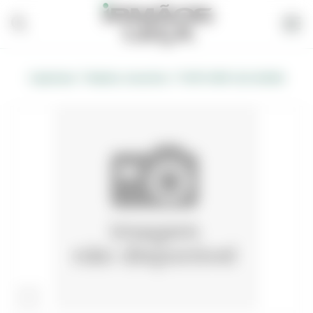
/
/
Carpintaria
Madeira, Acessórios
PORTA MDF LISA 200X85