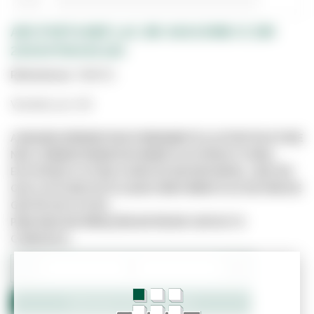
ARO PORTA MDF LAC. BR. 9003 EMB CC DIR
2000X750X35 120
Referência:
7188710
Vendido por UN
A IMAGEM APRESENTADA É MERAMENTE ILUSTRATIVA E PODE
NÃO CORRESPONDER EXATAMENTE AO PRODUTO REAL.
ESTE PRODUTO PODE JÁ NÃO ESTAR DISPONÍVEL, UMA VEZ
QUE O SITE NÃO ESTÁ LIGADO DIRETAMENTE AO SISTEMA DE
GESTÃO DE STOCKS.
PARA MAIS INFORMAÇÕES ENTRE EM CONTACTO
CONNOSCO.
−
+
Adicionar ao Orçamento