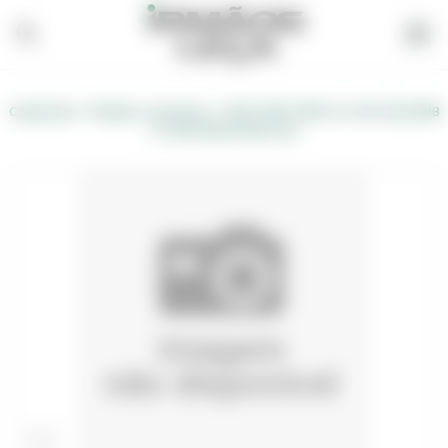
/
/
Carpintaria
Madeira, Acessórios
ARO PORTA MDF LAC. BR. 9003 EMB
CC DIR 2000x750x35 120