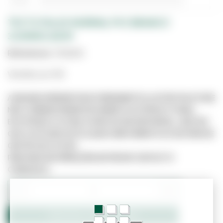
TECTO FALSO NORMAL PVC BRANCO
3,00MX0.15CM
Referência:
7201205
Vendido por M2
A IMAGEM APRESENTADA É MERAMENTE ILUSTRATIVA E PODE
NÃO CORRESPONDER EXATAMENTE AO PRODUTO REAL.
ESTE PRODUTO PODE JÁ NÃO ESTAR DISPONÍVEL, UMA VEZ
QUE O SITE NÃO ESTÁ LIGADO DIRETAMENTE AO SISTEMA DE
GESTÃO DE STOCKS.
PARA MAIS INFORMAÇÕES ENTRE EM CONTACTO
CONNOSCO.
−
+
Adicionar ao Orçamento