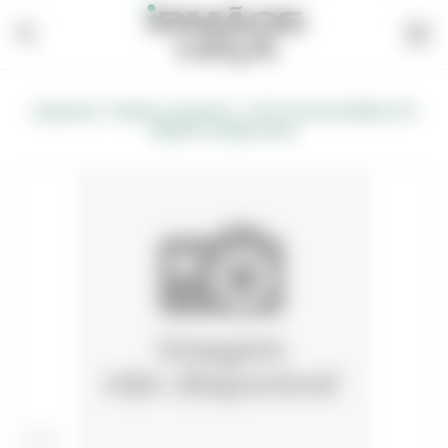
/
/
Carpintaria
Madeira, Acessórios
TECTO FALSO NORMAL PVC
BRANCO 3,00MX0.15CM