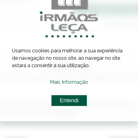
Adicionar ao Orç
Confirmar Sto
Usamos cookies para melhorar a sua experiência
de navegação no nosso site, ao navegar no site
estará a consentir a sua utilização.
NEWSLETTER
eva a nossa newsletter e fique a par de todas as nossas no
Mais Informação
Entendi
 sobre produtos, promoções e novidades da Irmãos Leça de Freitas.
Política de Privacidade.
itar a nossa