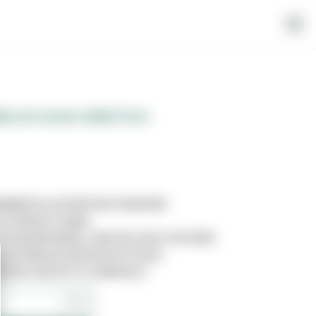
ELHO 8.4X30 GRESTEJO
AMENTE ILUSTRATIVA E PODE NÃO
AO PRODUTO REAL.
STAR DISPONÍVEL, UMA VEZ QUE O SITE NÃO
 SISTEMA DE GESTÃO DE STOCKS.
TRE EM CONTACTO CONNOSCO.
+