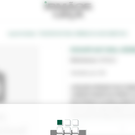
/
Loja de Vendas
RODAPE NATURAL VERMELHO 8.4X30 GRESTEJO
RODAPE NATURAL VERM
Referência:
0976124
Vendido por UN
A IMAGEM APRESENTADA É MER
CORRESPONDER EXATAMENTE 
ESTE PRODUTO PODE JÁ NÃO E
ESTÁ LIGADO DIRETAMENTE AO
PARA MAIS INFORMAÇÕES EN
−