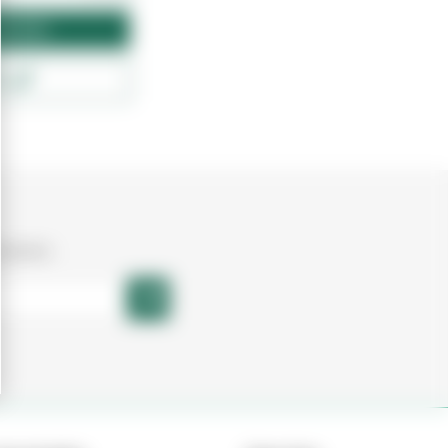
amento
ck
vidades