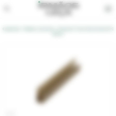
/
/
Carpintaria
Madeira, Acessórios
Remate P/Tecto Falso Normal PVC
Branco