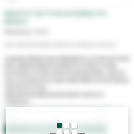
REMATE P/TECTO FALSO NORMAL PVC
BRANCO
Referência:
7201215
Para mais informações entre em contacto connosco.
A IMAGEM APRESENTADA É MERAMENTE ILUSTRATIVA E PODE
NÃO CORRESPONDER EXATAMENTE AO PRODUTO REAL.
ESTE PRODUTO PODE JÁ NÃO ESTAR DISPONÍVEL, UMA VEZ
QUE O SITE NÃO ESTÁ LIGADO DIRETAMENTE AO SISTEMA DE
GESTÃO DE STOCKS.
PARA MAIS INFORMAÇÕES ENTRE EM CONTACTO
CONNOSCO.
−
+
Adicionar ao Orçamento