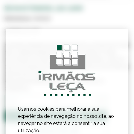
BICHA EXTENSIVEL 1,50-1,90M
Referência:
1408028
Vendido por UN
A IMAGEM APRESENTADA É MERAMENTE ILUSTRATIVA E PODE
NÃO CORRESPONDER EXATAMENTE AO PRODUTO REAL.
ESTE PRODUTO PODE JÁ NÃO ESTAR DISPONÍVEL, UMA VEZ
QUE O SITE NÃO ESTÁ LIGADO DIRETAMENTE AO SISTEMA DE
GESTÃO DE STOCKS.
PARA MAIS INFORMAÇÕES ENTRE EM CONTACTO
CONNOSCO.
−
+
Usamos cookies para melhorar a sua
Adicionar ao Orçamento
experiência de navegação no nosso site, ao
navegar no site estará a consentir a sua
utilização.
Confirmar Stock