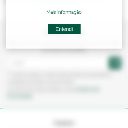
Mais Informação
Entendi
NEWSLETTER
Subscreva a nossa newsletter e fique a par de todas
as nossas novidades
Aceito receber e-mails sobre produtos, promoções e
novidades da Irmãos Leça de Freitas.
Política de
Ao subscrever está a aceitar a nossa
Privacidade.
Empresa