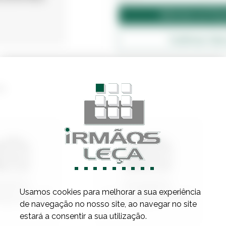
Adicionar ao Orç
Confirmar Sto
em
Usamos cookies para melhorar a sua experiência
de navegação no nosso site, ao navegar no site
estará a consentir a sua utilização.