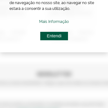
de navegação no nosso site, ao navegar no site
estará a consentir a sua utilização.
Mais Informação
ia:
7195093
Referência:
7005016
Entendi
RTA PLANA CA...
LAMINITE COR (BRANCO...
NEWSLETTER
eva a nossa newsletter e fique a par de todas as nossas no
 sobre produtos, promoções e novidades da Irmãos Leça de Freitas.