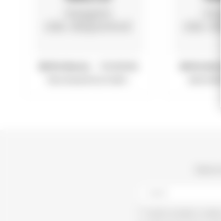
Referência:
7019040A
Referênc
TELA SOALHO FLUTUANT...
ARO E PO
Subscr
Aceito receber e-mails