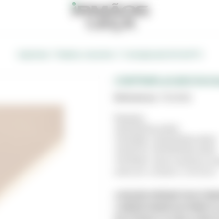
/
/
Carpintaria
Madeira, Acessórios
Contraplacado EUCALIPTO
CONTRAPLACADO EUCA
Referência:
7003068
Medidas:
250X125X4mm(Ref:
7003068), 250X125X5mm(Ref:
7003070), 250X150X5mm(Ref:
7003082), estas medidas pod
entre em contacto connosco.
A IMAGEM APRESENTADA É MER
CORRESPONDER EXATAMENTE 