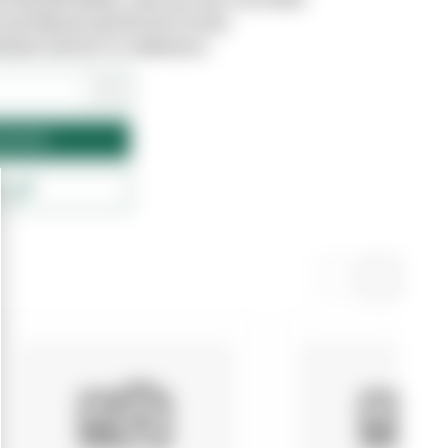
STAR DISPONÍVEL, UMA VEZ QUE O SITE NÃO
 SISTEMA DE GESTÃO DE STOCKS.
TRE EM CONTACTO CONNOSCO.
+
amento
ck