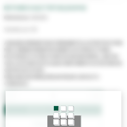
BOTA BICO AÇO TOP SOLDA Nº42
Referência:
3610108
Vendido por UN
A IMAGEM APRESENTADA É MERAMENTE ILUSTRATIVA E PODE
NÃO CORRESPONDER EXATAMENTE AO PRODUTO REAL.
ESTE PRODUTO PODE JÁ NÃO ESTAR DISPONÍVEL, UMA VEZ
QUE O SITE NÃO ESTÁ LIGADO DIRETAMENTE AO SISTEMA DE
GESTÃO DE STOCKS.
PARA MAIS INFORMAÇÕES ENTRE EM CONTACTO
CONNOSCO.
−
+
Adicionar ao Orçamento
Confirmar Stock