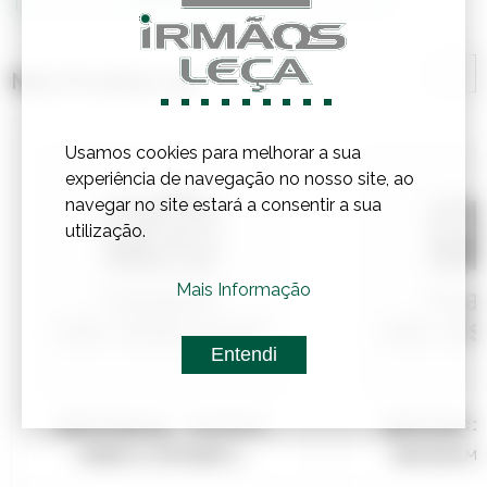
Mais Produtos de
Usamos cookies para melhorar a sua
experiência de navegação no nosso site, ao
navegar no site estará a consentir a sua
utilização.
Mais Informação
Entendi
Referência:
3610533
Referênci
TAMPAO C/FIO RUIDO C...
MASCARA MA