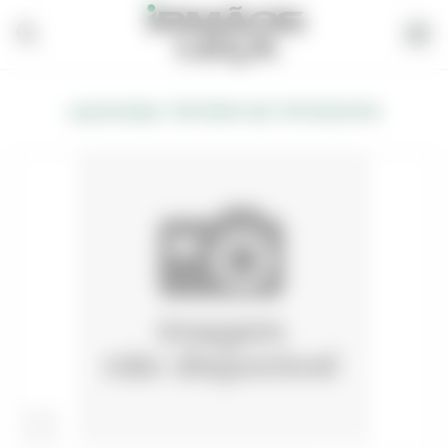
/
Loja de Vendas
BOTA BICO AÇO TOP SOLDA Nº42