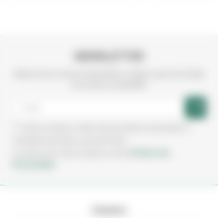
NEWSLETTER
Subscreva a nossa newsletter e fique a par de todas
as nossas novidades
Aceito receber e-mails sobre produtos, promoções e
novidades da Irmãos Leça de Freitas.
Política de
Ao subscrever está a aceitar a nossa
Privacidade.
Empresa