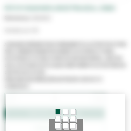
FATO P/AGUA NAYLON EXTRA AZUL L (D&S)
Referência:
3610193C
Vendido por UN
A IMAGEM APRESENTADA É MERAMENTE ILUSTRATIVA E PODE
NÃO CORRESPONDER EXATAMENTE AO PRODUTO REAL.
ESTE PRODUTO PODE JÁ NÃO ESTAR DISPONÍVEL, UMA VEZ
QUE O SITE NÃO ESTÁ LIGADO DIRETAMENTE AO SISTEMA DE
GESTÃO DE STOCKS.
PARA MAIS INFORMAÇÕES ENTRE EM CONTACTO
CONNOSCO.
−
+
Adicionar ao Orçamento
Confirmar Stock