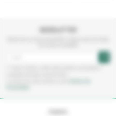
NEWSLETTER
Subscreva a nossa newsletter e fique a par de todas
as nossas novidades
Aceito receber e-mails sobre produtos, promoções e
novidades da Irmãos Leça de Freitas.
Política de
Ao subscrever está a aceitar a nossa
Privacidade.
Empresa