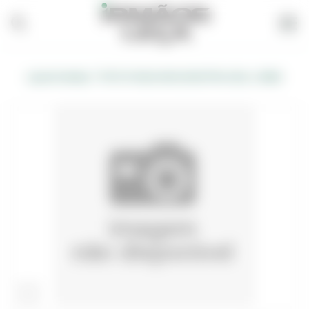
/
Loja de Vendas
FATO P/AGUA NAYLON EXTRA AZUL L (D&S)