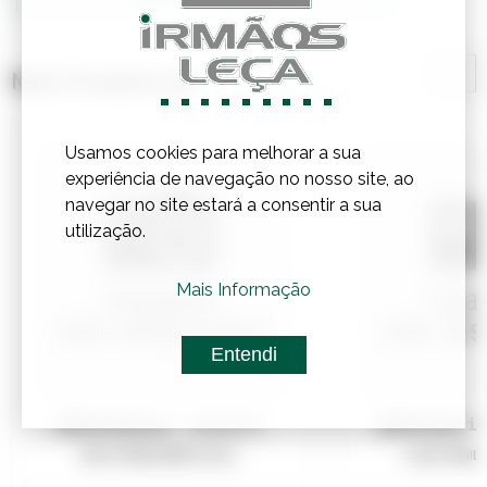
Mais Produtos de
Usamos cookies para melhorar a sua
experiência de navegação no nosso site, ao
navegar no site estará a consentir a sua
utilização.
Mais Informação
Entendi
Referência:
3610137
Referência
BOTA PELE PRETA S3 I...
LUVA VINIL