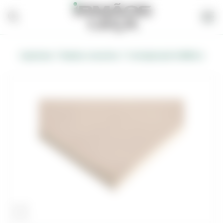
/
/
Carpintaria
Madeira, Acessórios
Contraplacado KAMBOLA