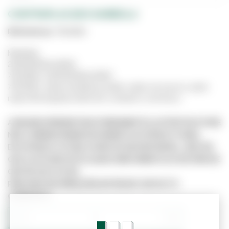
CONTRAPLACADO KAMBOLA
Referência:
7003150
Medidas:
250X125X4mm(Ref:
7003150), 250X125X5mm(Ref:
7003152), estas medidas podem variar um pouco, para
mais informações entre em contacto connosco.
A IMAGEM APRESENTADA É MERAMENTE ILUSTRATIVA E PODE
NÃO CORRESPONDER EXATAMENTE AO PRODUTO REAL.
ESTE PRODUTO PODE JÁ NÃO ESTAR DISPONÍVEL, UMA VEZ
QUE O SITE NÃO ESTÁ LIGADO DIRETAMENTE AO SISTEMA DE
GESTÃO DE STOCKS.
PARA MAIS INFORMAÇÕES ENTRE EM CONTACTO
CONNOSCO.
−
+