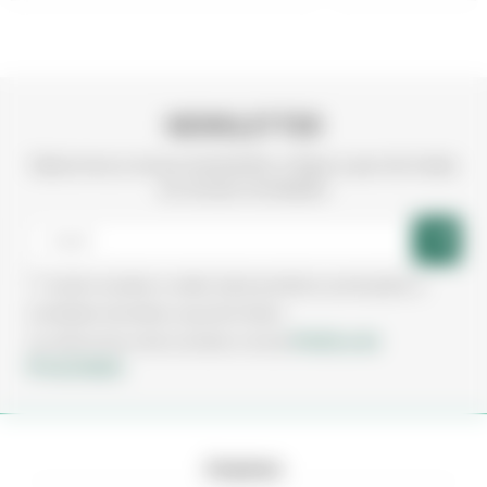
NEWSLETTER
Subscreva a nossa newsletter e fique a par de todas
as nossas novidades
Aceito receber e-mails sobre produtos, promoções e
novidades da Irmãos Leça de Freitas.
Política de
Ao subscrever está a aceitar a nossa
Privacidade.
Empresa