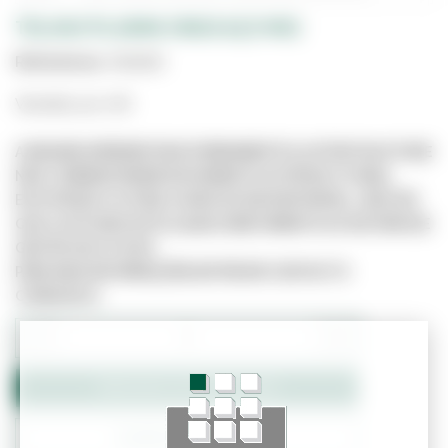
TELHAO PLASMA CINZA AÇO M31
Referência:
4011252
Vendido por UN
A IMAGEM APRESENTADA É MERAMENTE ILUSTRATIVA E PODE
NÃO CORRESPONDER EXATAMENTE AO PRODUTO REAL.
ESTE PRODUTO PODE JÁ NÃO ESTAR DISPONÍVEL, UMA VEZ
QUE O SITE NÃO ESTÁ LIGADO DIRETAMENTE AO SISTEMA DE
GESTÃO DE STOCKS.
PARA MAIS INFORMAÇÕES ENTRE EM CONTACTO
CONNOSCO.
−
+
Adicionar ao Orçamento
Confirmar Stock