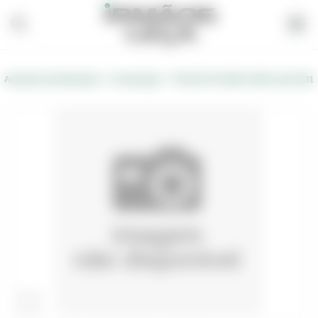
/
/
Armazém de Materiais
Construção
TELHAO PLASMA CINZA AÇO M31