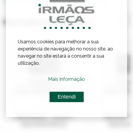
Mais Produtos de Construção
Usamos cookies para melhorar a sua
experiência de navegação no nosso site, ao
navegar no site estará a consentir a sua
utilização.
Mais Informação
Entendi
Referência:
4010010
Referênci
TELHA ANTIGA PORT.VE...
TELHA PLAS