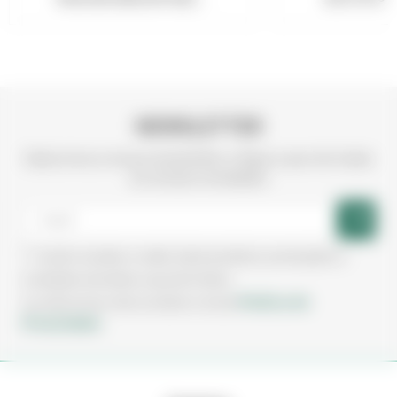
NEWSLETTER
Subscreva a nossa newsletter e fique a par de todas
as nossas novidades
Aceito receber e-mails sobre produtos, promoções e
novidades da Irmãos Leça de Freitas.
Política de
Ao subscrever está a aceitar a nossa
Privacidade.