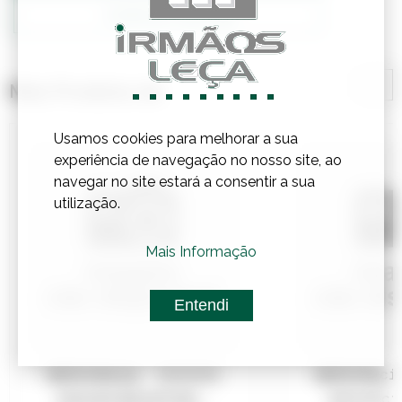
Confirmar Stock
Mais Produtos de
Usamos cookies para melhorar a sua
experiência de navegação no nosso site, ao
navegar no site estará a consentir a sua
utilização.
Mais Informação
Entendi
Referência:
3610198
Referênci
MASCARA DESCARTAVEL ...
BOTA PVC V