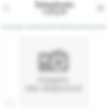
/
Loja de Vendas
BOTA DE AGUA BICO/PALMILHA AÇO Nº37 (GALOCHA)