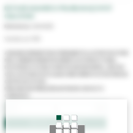
BOTA DE AGUA BICO/PALMILHA AÇO Nº37
(GALOCHA)
Referência:
3610083B
Vendido por PAR
A IMAGEM APRESENTADA É MERAMENTE ILUSTRATIVA E PODE
NÃO CORRESPONDER EXATAMENTE AO PRODUTO REAL.
ESTE PRODUTO PODE JÁ NÃO ESTAR DISPONÍVEL, UMA VEZ
QUE O SITE NÃO ESTÁ LIGADO DIRETAMENTE AO SISTEMA DE
GESTÃO DE STOCKS.
PARA MAIS INFORMAÇÕES ENTRE EM CONTACTO
CONNOSCO.
−
+
Adicionar ao Orçamento