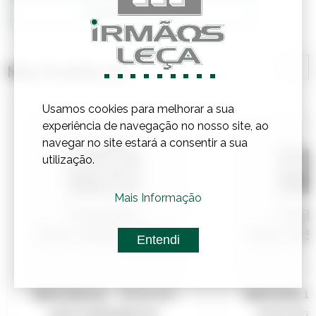
Confirmar Stock
Mais Produtos de
Usamos cookies para melhorar a sua
experiência de navegação no nosso site, ao
navegar no site estará a consentir a sua
utilização.
Mais Informação
Entendi
Referência:
3610118C
Referência
SAPATO SEGURANÇA SP...
FATO P/AGUA