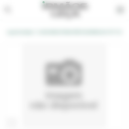
/
Loja de Vendas
LUVAS INDUSTRIAIS PRETAS BORRACHA "M" (TC)