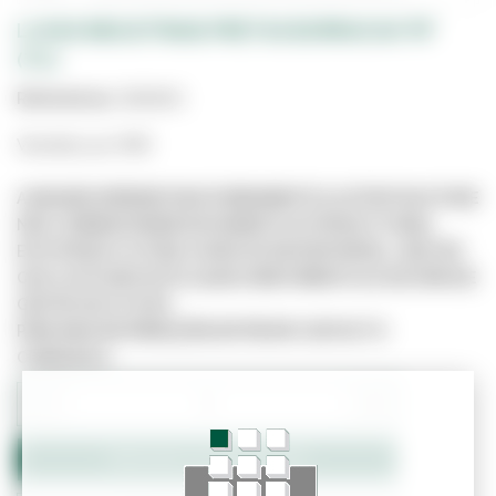
LUVAS INDUSTRIAIS PRETAS BORRACHA "M"
(TC)
Referência:
3610641
Vendido por PAR
A IMAGEM APRESENTADA É MERAMENTE ILUSTRATIVA E PODE
NÃO CORRESPONDER EXATAMENTE AO PRODUTO REAL.
ESTE PRODUTO PODE JÁ NÃO ESTAR DISPONÍVEL, UMA VEZ
QUE O SITE NÃO ESTÁ LIGADO DIRETAMENTE AO SISTEMA DE
GESTÃO DE STOCKS.
PARA MAIS INFORMAÇÕES ENTRE EM CONTACTO
CONNOSCO.
−
+
Adicionar ao Orçamento