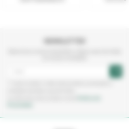
NEWSLETTER
Subscreva a nossa newsletter e fique a par de todas
as nossas novidades
Aceito receber e-mails sobre produtos, promoções e
novidades da Irmãos Leça de Freitas.
Política de
Ao subscrever está a aceitar a nossa
Privacidade.